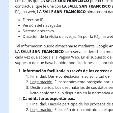
Los datos que
LA SALLE
SAN FRANCISCO
pueda recopil
contractual que le une con
LA SALLE
SAN FRANCISCO
Página web,
LA SALLE
SAN FRANCISCO
almacenará dato
Dirección IP
Versión del navegador
Sistema operativo
Duración de la visita o navegación por la Página we
Tal información puede almacenarse mediante Google Analy
LA SALLE
SAN FRANCISCO
se reserva el derecho a mod
cada vez que acceda a la Página Web. En el supuesto de q
supuesto de que haya habido modificaciones sustanciales
Información facilitada a través de los correos e
Finalidad
. Darle contestación a su solicitud de 
Legitimación
. El consentimiento otorgado por u
Destinatarios
. Los destinatarios de sus datos s
lícito conforme a lo dispuesto en la normativa 
Candidaturas espontáneas.
Finalidad
. Hacerle partícipe de los procesos de
Legitimación
. Ejecución de un contrato en el qu