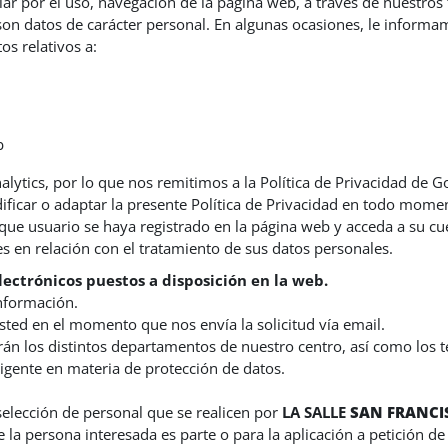
ar por el uso, navegación de la página web, a través de nuestros 
son datos de carácter personal. En algunas ocasiones, le informa
s relativos a:
b
tics, por lo que nos remitimos a la Política de Privacidad de Goo
ificar o adaptar la presente Política de Privacidad en todo mom
ue usuario se haya registrado en la página web y acceda a su cuen
 en relación con el tratamiento de sus datos personales.
lectrónicos puestos a disposición en la web.
información.
sted en el momento que nos envía la solicitud vía email.
erán los distintos departamentos de nuestro centro, así como los
vigente en materia de protección de datos.
 selección de personal que se realicen por
LA SALLE
SAN FRANCI
e la persona interesada es parte o para la aplicación a petición d