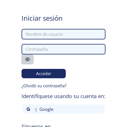
Salta al contenido principal
Iniciar sesión
Nombre de usuario
Contraseña
Acceder
¿Olvidó su contraseña?
Identifíquese usando su cuenta en:
| Google
Síguenos en