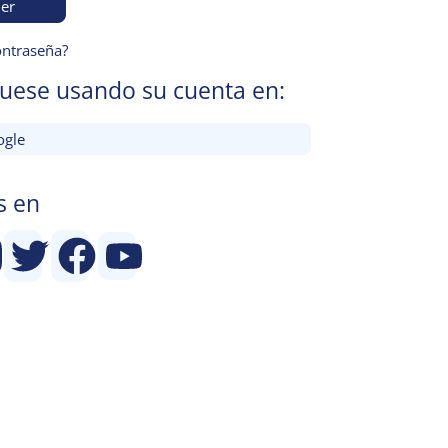
er
ontraseña?
quese usando su cuenta en:
gle
s en